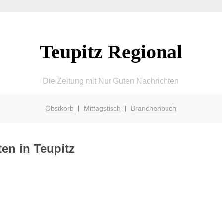
Teupitz Regional
Die Zeitung mit Nur Guten Nachrichten
Obstkorb
|
Mittagstisch
|
Branchenbuch
en in Teupitz