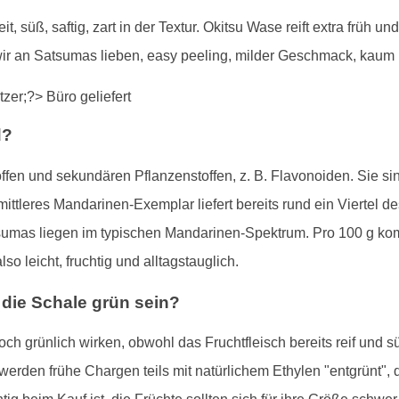
it, süß, saftig, zart in der Textur. Okitsu Wase reift extra früh u
wir an Satsumas lieben, easy peeling, milder Geschmack, kaum
d?
ffen und sekundären Pflanzenstoffen, z. B. Flavonoiden. Sie si
ittleres Mandarinen-Exemplar liefert bereits rund ein Viertel d
sumas liegen im typischen Mandarinen-Spektrum. Pro 100 g k
so leicht, fruchtig und alltagstauglich.
f die Schale grün sein?
h grünlich wirken, obwohl das Fruchtfleisch bereits reif und s
erden frühe Chargen teils mit natürlichem Ethylen "entgrünt", d