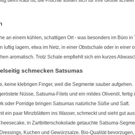
htig beim Kauf ist, die Früchte sollten sich für ihre Größe schw
h
 an einem kühlen, schattigen Ort - was besonders im Büro in T
 luftig lagern, etwa im Netz, in einer Obstschale oder in einer
hen aromatisch. Trotz Schale empfiehlt sich ein kurzes Abwasc
vielseitig schmecken Satsumas
ne, keine klebrigen Finger, weil die Segmente sauber aufgehen.
eröstete Nüsse, Satsuma-Filets und ein mildes Olivenöl, fertig is
rk oder Porridge bringen Satsumas natürliche Süße und Saft.
it ein paar Minzblättern ins Wasser, schmeckt und sieht gut aus
Cheesecake, in Zartbitterschokolade getauchte Satsuma-Segmen
rt Dressings, Kuchen und Gewürzsalze. Bio-Qualität bevorzuge