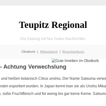
Teupitz Regional
Die Zeitung mit Nur Guten Nachrichten
Obstkorb |
Mittagstisch
|
Branchenbuch
 - Achtung Verwechslung
und heißen botanisch Citrus unshiu. Der Name Satsuma verweis
ten exportiert wurden. In Japan kennt man sie als Unshu Mikan.
de, süße Fruchtfleisch und für wenig bis gar keine Kerne. Satsu