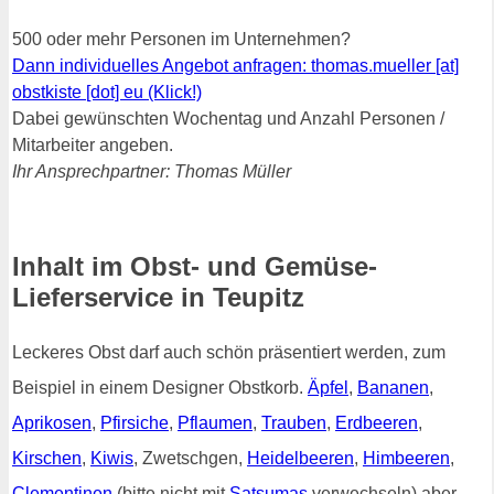
500 oder mehr Personen im Unternehmen?
Dann individuelles Angebot anfragen: thomas.mueller [at]
obstkiste [dot] eu (Klick!)
Dabei gewünschten Wochentag und Anzahl Personen /
Mitarbeiter angeben.
Ihr Ansprechpartner: Thomas Müller
Inhalt im Obst- und Gemüse-
Lieferservice in Teupitz
Leckeres Obst darf auch schön präsentiert werden, zum
Beispiel in einem Designer Obstkorb.
Äpfel
,
Bananen
,
Aprikosen
,
Pfirsiche
,
Pflaumen
,
Trauben
,
Erdbeeren
,
Kirschen
,
Kiwis
, Zwetschgen,
Heidelbeeren
,
Himbeeren
,
Clementinen
(bitte nicht mit
Satsumas
verwechseln) aber