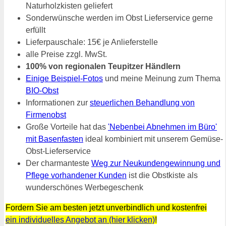
Naturholzkisten geliefert
Sonderwünsche werden im Obst Lieferservice gerne
erfüllt
Lieferpauschale: 15€ je Anlieferstelle
alle Preise zzgl. MwSt.
100% von regionalen Teupitzer Händlern
Einige Beispiel-Fotos
und meine Meinung zum Thema
BIO-Obst
Informationen zur
steuerlichen Behandlung von
Firmenobst
Große Vorteile hat das
'Nebenbei Abnehmen im Büro'
mit Basenfasten
ideal kombiniert mit unserem Gemüse-
Obst-Lieferservice
Der charmanteste
Weg zur Neukundengewinnung und
Pflege vorhandener Kunden
ist die Obstkiste als
wunderschönes Werbegeschenk
Fordern Sie am besten jetzt unverbindlich und kostenfrei
ein individuelles Angebot an (hier klicken)
!