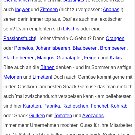
auch
Ingwer
und
Zitronen
(nicht zu vergessen:
Ananas
!)
sehen darin immer top aus. Darf es auch mal exotischer
sein? Dann empfehlen sich
Litschis
oder eine
Passionsfrucht
! Hoher Vitamin-C-Gehalt? Dann
Orangen
oder
Pomelos
,
Johannisbeeren
,
Blaubeeren
,
Brombeeren
,
Stachelbeeren
,
Mangos
,
Granatapfel
,
Feigen
und
Kakis
.
Bitte auch an die
Birnen
denken - und im Sommer an saftige
Melonen
und
Limetten
! Doch auch Gemüse kommt gerne mit
in den Obstkorb, am besten Snack-Gemüse das man einfach
auch 'mal zwischendurch verspeisen kann - am beliebtesten
sind hier
Karotten
,
Paprika
,
Radieschen
,
Fenchel
,
Kohlrabi
oder Snack-
Gurken
mit
Tomaten
und
Avocados
.
Immer mehr Unternehmen möchten Gutes für ihre Mitarbeiter
tun. Natürlich nicht selbstlos, aber wenn beide Seiten etwas