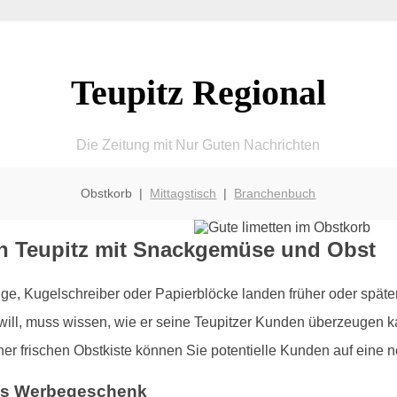
Teupitz Regional
Die Zeitung mit Nur Guten Nachrichten
Obstkorb |
Mittagstisch
|
Branchenbuch
n Teupitz mit Snackgemüse und Obst
, Kugelschreiber oder Papierblöcke landen früher oder späte
will, muss wissen, wie er seine Teupitzer Kunden überzeugen k
ner frischen Obstkiste können Sie potentielle Kunden auf eine
ales Werbegeschenk